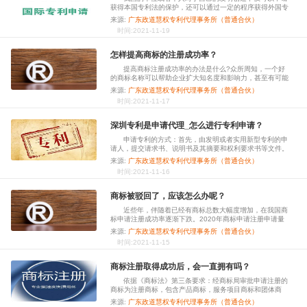
获得本国专利法的保护，还可以通过一定的程序获得外国专
利法的保护，也就是提出专利的国际申请，在外国获得专利
来源:
广东政道慧权专利代理事务所（普通合伙）
权。我国政府于1985年3月15日正式加入了《巴黎公约》，
时间:2021-11-19
又于1994年1月1日成为《专利合作条
怎样提高商标的注册成功率？
提高商标注册成功率的办法是什么?众所周知，一个好
的商标名称可以帮助企业扩大知名度和影响力，甚至有可能
决定着企业的长远发展，但是，不是所有高端大气上档次的
来源:
广东政道慧权专利代理事务所（普通合伙）
名称都可以作为商标被注册。那提高商标注册成功率的办法
时间:2021-11-17
有哪些?下面大家就与小编一起来详细了解一下吧。
深圳专利是申请代理_怎么进行专利申请？
申请专利的方式：首先，由发明或者实用新型专利的申
请人，提交请求书、说明书及其摘要和权利要求书等文件。
然后，国务院专利行政部门进行十八个月的初步审查以及三
来源:
广东政道慧权专利代理事务所（普通合伙）
年的实质审查，对符合要求的，发给发明专利证书。
时间:2021-11-16
商标被驳回了，应该怎么办呢？
近些年，伴随着已经有商标总数大幅度增加，在我国商
标申请注册成功率逐渐下跌。2020年商标申请注册申请量
提升783.7千件,可是成功率还没有一半，商标申请注册被驳
来源:
广东政道慧权专利代理事务所（普通合伙）
回能够说成普遍的事。那麼，商标被驳回了，应该怎么办
时间:2021-11-15
呢?商标被驳回的状况各不相同，能够依据商标
商标注册取得成功后，会一直拥有吗？
依据《商标法》第三条要求：经商标局审批申请注册的
商标为注册商标，包含产品商标，服务项目商标和团体商
标，证实商标;商标注册人具有商标专利权，受国家法律维
来源:
广东政道慧权专利代理事务所（普通合伙）