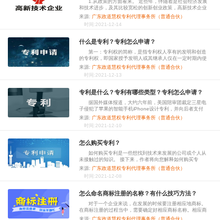
1.从政策的方面看来。 近些年，伴随着是社会经济发展
和技术进步，及其比较宽松的创新创业政策，高新技术企业
总数快速提升。高新技术企业愈来愈多，认定高新企业的政
来源:
广东政道慧权专利代理事务所（普通合伙）
策毫无疑问将逐渐收紧，认定高新技术企业的门坎也将明显
时间:2021-12-14
提高。
什么是专利？专利怎么申请？
第一：专利权的简称，是指专利权人享有的发明和创造
的专利权，即国家授予发明人或其继承人仅在一定时期内使
用发明和创造的权利
来源:
广东政道慧权专利代理事务所（普通合伙）
时间:2021-12-13
专利是什么？专利有哪些类型？专利怎么申请？
据国外媒体报道，大约六年前，美国陪审团裁定三星电
子侵犯了苹果的智能手机iPhone设计专利，并向后者支付
了10亿美元。
来源:
广东政道慧权专利代理事务所（普通合伙）
时间:2021-12-10
怎么购买专利？
如何购买专利是一些想找到技术来发展的公司或个人从
未接触过的知识。 接下来，作者将向您解释如何购买专
利，希望为需要购买专利的公司或个人带来一些启发。
来源:
广东政道慧权专利代理事务所（普通合伙）
时间:2021-12-08
怎么命名商标注册的名称？有什么技巧方法？
对于一个企业来说，在发展的时候要注册相应地商标。
在商标注册的过程当中，需要确定好相应商标名称。相应商
标的名称没有确定好，将会导致商标注册失败。那么，商标
来源:
广东政道慧权专利代理事务所（普通合伙）