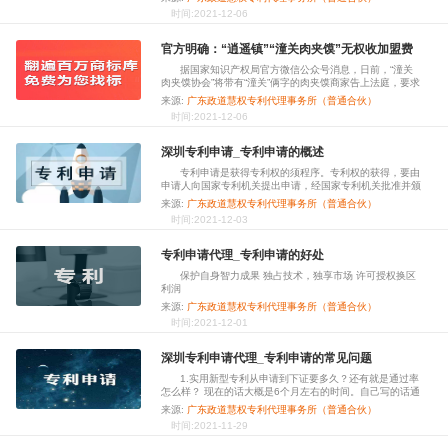
注册名称怎样命名？有哪些方法？下面商标注册政道小编为
时间:2021-12-06
大家详细介绍。
官方明确：“逍遥镇”“潼关肉夹馍”无权收加盟费
据国家知识产权局官方微信公众号消息，日前，“潼关
肉夹馍协会”将带有“潼关”俩字的肉夹馍商家告上法庭，要求
赔偿3万至5万元。如果商家想继续使用“潼关肉夹馍”商标，
来源:
广东政道慧权专利代理事务所（普通合伙）
需要缴纳9.98万元。对此，国家知识产权局11月26日正式
时间:2021-12-06
回应“潼关肉夹馍”等商标侵权事件，全文如下：
深圳专利申请_专利申请的概述
专利申请是获得专利权的须程序。专利权的获得，要由
申请人向国家专利机关提出申请，经国家专利机关批准并颁
发证书。申请人在向国家专利机关提出专利申请时，还应提
来源:
广东政道慧权专利代理事务所（普通合伙）
交一系列的申请文件，如请求书、说明书、摘要和权利要求
时间:2021-12-03
书等等。
专利申请代理_专利申请的好处
保护自身智力成果 独占技术，独享市场 许可授权换区
利润
来源:
广东政道慧权专利代理事务所（普通合伙）
时间:2021-12-01
深圳专利申请代理_专利申请的常见问题
1.实用新型专利从申请到下证要多久？还有就是通过率
怎么样？ 现在的话大概是6个月左右的时间。自己写的话通
过率不是很高的。找代理机构一般在90%以上。
来源:
广东政道慧权专利代理事务所（普通合伙）
时间:2021-11-29