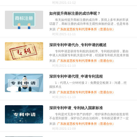
护。商标注册取得成功后，就能遭受法律法规维护，那商标
时间:2021-11-12
注册取得成功后，会一直拥有该商标吗?
如何提升商标注册的成功率呢？
有关如何提升商标注册的成功率，算得上多年来的常谈
话题了，商标注册的成功率有主观性体验的促进，也是有各
种因素的危害。伴随着申请量的持续增长，商标的选取范畴
来源:
广东政道慧权专利代理事务所（普通合伙）
也在持续委缩!有的顾客通过积放清查才可以寻找到适合的
时间:2021-11-11
商标名。那麼怎样把风险性降至更低，
深圳专利申请代办_专利申请的概述
专利申请是获得专利权的须程序。专利权的获得，要由
申请人向国家专利机关提出申请，经国家专利机关批准并颁
发证书。申请人在向国家专利机关提出专利申请时，还应提
来源:
广东政道慧权专利代理事务所（普通合伙）
交一系列的申请文件，如请求书、说明书、摘要和权利要求
时间:2021-11-10
书等等。在专利的申请方面，世界各
深圳专利申请代理_申请专利流程
1：代理人一分钟对接 2：免费提交检测 3：沟通，挖
掘技术点
来源:
广东政道慧权专利代理事务所（普通合伙）
时间:2021-11-10
深圳专利申请_专利纳入国家标准
专利是对无形中资产的维护，维护保养自身的创造发明
不会受到损害，保护自己的合法权利，专利权还要求了一定
的期限，有造型设计专利权也有版权等，她们期限全是不一
来源:
广东政道慧权专利代理事务所（普通合伙）
样的，创造发明专利的时间最多的，下边就由政道企业小编
时间:2021-11-09
为您详细介绍专利纳入国家标准，一起