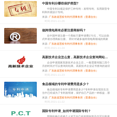
中国专利分哪些保护类型?
中国专利法规定保护三种专利：发明专利、实用新型专
利和外观设计专利。
来源:
广东政道慧权专利代理事务所（普通合伙）
时间:2021-11-26
做跨境电商有必要注册商标吗？
在中国申请注册一个商标只要申请费270元，可以自助
式申请办理商标注册。 而针对诸多做跨境电商领域的商家
而言，你一直在国外卖产品，是不是也必须在国外商标注册
来源:
广东政道慧权专利代理事务所（普通合伙）
呢？
时间:2021-11-24
高新技术企业怎么查，高新技术企业查询网站是哪个？
企业申请国家高新技术企业之后，一般需要间隔三四个
月的时间才可以查询到结果。高新技术企业证书查询的途径
有很多，今天来分享三个可以查询高新技术企业公示情况的
来源:
广东政道慧权专利代理事务所（普通合伙）
方法。
时间:2021-11-23
食品领域的专利申请费用是多少？
食品领域的专利申请费用是多少?专利申请在现实生活
当中已经成为了专利发明者，保护自己产品的一种权益，那
么在进行专利申请的过程当中，也要具体的看自己究竟是发
来源:
广东政道慧权专利代理事务所（普通合伙）
明哪个行业的专利。
时间:2021-11-22
国际专利申请_如何申请国际专利？
我国的单位或者个人对于自己的发明创造不仅可以申请